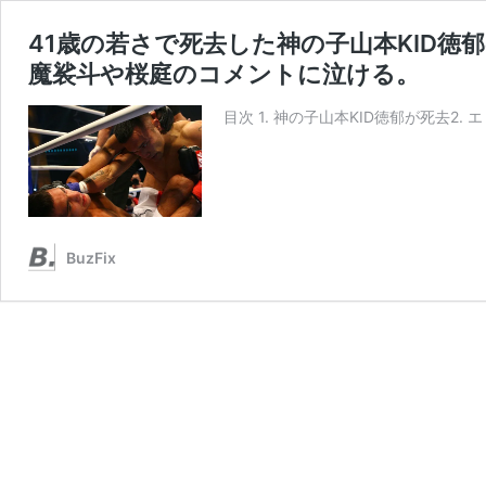
41歳の若さで死去した神の子山本KID徳
魔裟斗や桜庭のコメントに泣ける。
目次 1. 神の子山本KID徳郁が死去2
BuzFix