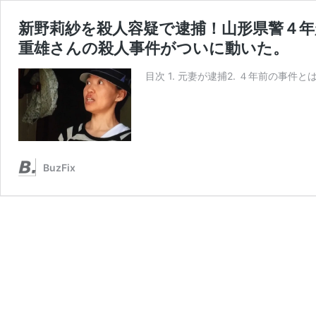
新野莉紗を殺人容疑で逮捕！山形県警４
重雄さんの殺人事件がついに動いた。
目次 1. 元妻が逮捕2. ４年前の事件
BuzFix