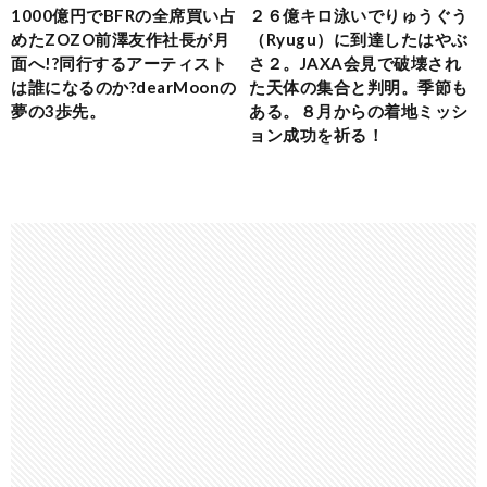
1000億円でBFRの全席買い占
２６億キロ泳いでりゅうぐう
めたZOZO前澤友作社長が月
（Ryugu）に到達したはやぶ
面へ!?同行するアーティスト
さ２。JAXA会見で破壊され
は誰になるのか?dearMoonの
た天体の集合と判明。季節も
夢の3歩先。
ある。８月からの着地ミッシ
ョン成功を祈る！