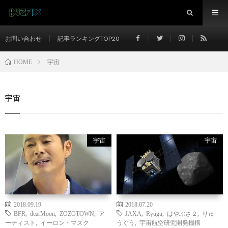
お問い合わせ
記事ランキングTOP20
宇宙
HOME
宇宙
宇宙
宇宙
2018.09.19
2018.07.20
BFR
,
dearMoon
,
ZOZOTOWN
,
ア
JAXA
,
Ryugu
,
はやぶさ２
,
りゅ
ーティスト
,
イーロン・マスク
うぐう
,
宇宙航空研究開発機構