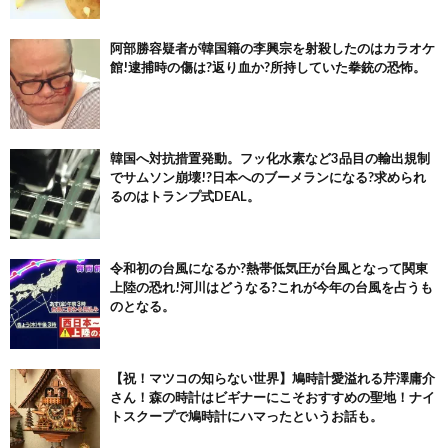
阿部勝容疑者が韓国籍の李興宗を射殺したのはカラオケ
館!逮捕時の傷は?返り血か?所持していた拳銃の恐怖。
韓国へ対抗措置発動。フッ化水素など3品目の輸出規制
でサムソン崩壊!?日本へのブーメランになる?求められ
るのはトランプ式DEAL。
令和初の台風になるか?熱帯低気圧が台風となって関東
上陸の恐れ!河川はどうなる?これが今年の台風を占うも
のとなる。
【祝！マツコの知らない世界】鳩時計愛溢れる芹澤庸介
さん！森の時計はビギナーにこそおすすめの聖地！ナイ
トスクープで鳩時計にハマったというお話も。