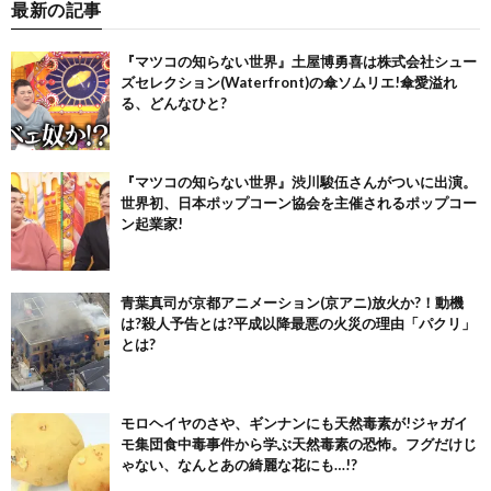
最新の記事
『マツコの知らない世界』土屋博勇喜は株式会社シュー
ズセレクション(Waterfront)の傘ソムリエ!傘愛溢れ
る、どんなひと?
『マツコの知らない世界』渋川駿伍さんがついに出演。
世界初、日本ポップコーン協会を主催されるポップコー
ン起業家!
青葉真司が京都アニメーション(京アニ)放火か?！動機
は?殺人予告とは?平成以降最悪の火災の理由「パクリ」
とは?
モロヘイヤのさや、ギンナンにも天然毒素が!ジャガイ
モ集団食中毒事件から学ぶ天然毒素の恐怖。フグだけじ
ゃない、なんとあの綺麗な花にも…!?