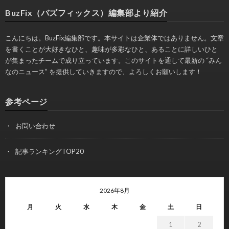
BuzFix（バズフィックス）編集部より紹介
こんにちは。BuzFix編集部です。本サイトは企業体ではありません。文章
を書くことが大好きなひと、趣味が多彩なひと、あることに詳しいひと
が集まったチームで成り立っています。このサイトを通して最新の “みん
なのニュース” を提供していきますので、よろしくお願いします！
参考ページ
お問い合わせ
記事ランキングTOP20
2026年8月
月
火
水
木
金
土
日
1
2