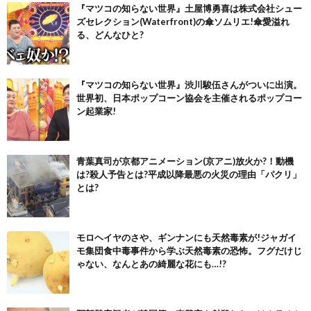
『マツコの知らない世界』土屋博勇喜は株式会社シュー
ズセレクション(Waterfront)の傘ソムリエ!傘愛溢れ
る、どんなひと?
『マツコの知らない世界』渋川駿伍さんがついに出演。
世界初、日本ポップコーン協会を主催されるポップコー
ン起業家!
青葉真司が京都アニメーション(京アニ)放火か?！動機
は?殺人予告とは?平成以降最悪の火災の理由「パクリ」
とは?
モロヘイヤのさや、ギンナンにも天然毒素が!ジャガイ
モ集団食中毒事件から学ぶ天然毒素の恐怖。フグだけじ
ゃない、なんとあの綺麗な花にも…!?