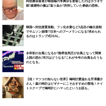
阿部勝容疑者が韓国籍の李興宗を射殺したのはカラオケ
館!逮捕時の傷は?返り血か?所持していた拳銃の恐怖。
韓国へ対抗措置発動。フッ化水素など3品目の輸出規制
でサムソン崩壊!?日本へのブーメランになる?求められ
るのはトランプ式DEAL。
令和初の台風になるか?熱帯低気圧が台風となって関東
上陸の恐れ!河川はどうなる?これが今年の台風を占うも
のとなる。
【祝！マツコの知らない世界】鳩時計愛溢れる芹澤庸介
さん！森の時計はビギナーにこそおすすめの聖地！ナイ
トスクープで鳩時計にハマったというお話も。