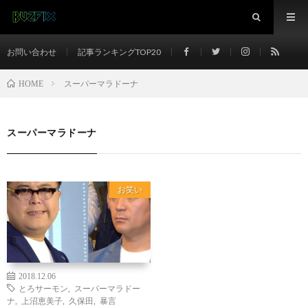
お問い合わせ
記事ランキングTOP20
スーパーマラドーナ
HOME
スーパーマラドーナ
お笑い
2018.12.06
とろサーモン
,
スーパーマラドー
ナ
,
上沼恵美子
,
久保田
,
暴言