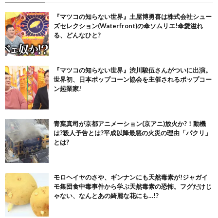
『マツコの知らない世界』土屋博勇喜は株式会社シュー
ズセレクション(Waterfront)の傘ソムリエ!傘愛溢れ
る、どんなひと?
『マツコの知らない世界』渋川駿伍さんがついに出演。
世界初、日本ポップコーン協会を主催されるポップコー
ン起業家!
青葉真司が京都アニメーション(京アニ)放火か?！動機
は?殺人予告とは?平成以降最悪の火災の理由「パクリ」
とは?
モロヘイヤのさや、ギンナンにも天然毒素が!ジャガイ
モ集団食中毒事件から学ぶ天然毒素の恐怖。フグだけじ
ゃない、なんとあの綺麗な花にも…!?