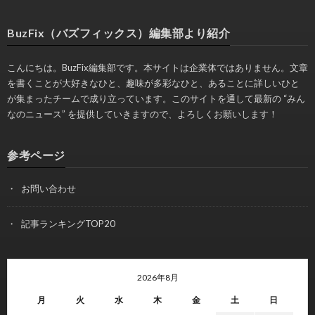
BuzFix（バズフィックス）編集部より紹介
こんにちは。BuzFix編集部です。本サイトは企業体ではありません。文章
を書くことが大好きなひと、趣味が多彩なひと、あることに詳しいひと
が集まったチームで成り立っています。このサイトを通して最新の “みん
なのニュース” を提供していきますので、よろしくお願いします！
参考ページ
お問い合わせ
記事ランキングTOP20
2026年8月
月
火
水
木
金
土
日