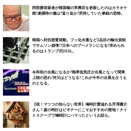
阿部勝容疑者が韓国籍の李興宗を射殺したのはカラオケ
館!逮捕時の傷は?返り血か?所持していた拳銃の恐怖。
韓国へ対抗措置発動。フッ化水素など3品目の輸出規制
でサムソン崩壊!?日本へのブーメランになる?求められ
るのはトランプ式DEAL。
令和初の台風になるか?熱帯低気圧が台風となって関東
上陸の恐れ!河川はどうなる?これが今年の台風を占うも
のとなる。
【祝！マツコの知らない世界】鳩時計愛溢れる芹澤庸介
さん！森の時計はビギナーにこそおすすめの聖地！ナイ
トスクープで鳩時計にハマったというお話も。