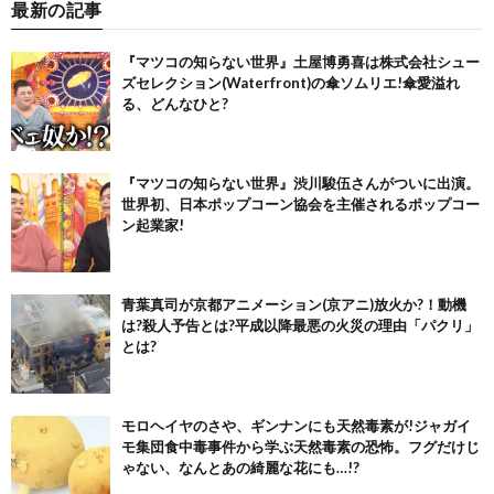
最新の記事
『マツコの知らない世界』土屋博勇喜は株式会社シュー
ズセレクション(Waterfront)の傘ソムリエ!傘愛溢れ
る、どんなひと?
『マツコの知らない世界』渋川駿伍さんがついに出演。
世界初、日本ポップコーン協会を主催されるポップコー
ン起業家!
青葉真司が京都アニメーション(京アニ)放火か?！動機
は?殺人予告とは?平成以降最悪の火災の理由「パクリ」
とは?
モロヘイヤのさや、ギンナンにも天然毒素が!ジャガイ
モ集団食中毒事件から学ぶ天然毒素の恐怖。フグだけじ
ゃない、なんとあの綺麗な花にも…!?