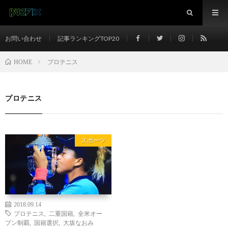
お問い合わせ
記事ランキングTOP20
プロテニス
HOME
プロテニス
スポーツ
2018.09.14
プロテニス
,
二重国籍
,
全米オー
プン制覇
,
国籍選択
,
大坂なおみ