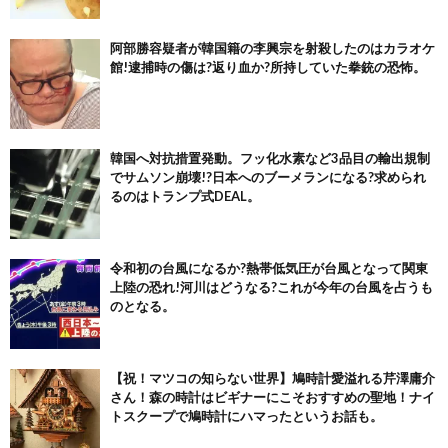
阿部勝容疑者が韓国籍の李興宗を射殺したのはカラオケ
館!逮捕時の傷は?返り血か?所持していた拳銃の恐怖。
韓国へ対抗措置発動。フッ化水素など3品目の輸出規制
でサムソン崩壊!?日本へのブーメランになる?求められ
るのはトランプ式DEAL。
令和初の台風になるか?熱帯低気圧が台風となって関東
上陸の恐れ!河川はどうなる?これが今年の台風を占うも
のとなる。
【祝！マツコの知らない世界】鳩時計愛溢れる芹澤庸介
さん！森の時計はビギナーにこそおすすめの聖地！ナイ
トスクープで鳩時計にハマったというお話も。