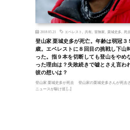
2018.05.21
エベレスト
,
共有
,
冒険家
,
栗城史多
,
死
登山家 栗城史多が死亡。年齢は弱冠３
歳。エベレストに８回目の挑戦し下山
った。指９本を切断しても登山をやめ
った理由は？失敗続きで嘘とさえ言わ
彼の想いは？
登山家 栗城史多が死去 登山家の栗城史多さんが死去
ニュースが駆け巡 […]