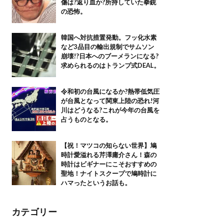
傷は?返り血か?所持していた拳銃
の恐怖。
韓国へ対抗措置発動。フッ化水素
など3品目の輸出規制でサムソン
崩壊!?日本へのブーメランになる?
求められるのはトランプ式DEAL。
令和初の台風になるか?熱帯低気圧
が台風となって関東上陸の恐れ!河
川はどうなる?これが今年の台風を
占うものとなる。
【祝！マツコの知らない世界】鳩
時計愛溢れる芹澤庸介さん！森の
時計はビギナーにこそおすすめの
聖地！ナイトスクープで鳩時計に
ハマったというお話も。
カテゴリー