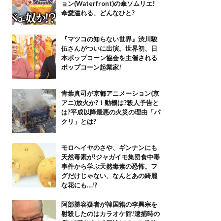
ョン(Waterfront)の傘ソムリエ!
傘愛溢れる、どんなひと?
『マツコの知らない世界』渋川駿
伍さんがついに出演。世界初、日
本ポップコーン協会を主催される
ポップコーン起業家!
青葉真司が京都アニメーション(京
アニ)放火か?！動機は?殺人予告と
は?平成以降最悪の火災の理由「パ
クリ」とは?
モロヘイヤのさや、ギンナンにも
天然毒素が!ジャガイモ集団食中毒
事件から学ぶ天然毒素の恐怖。フ
グだけじゃない、なんとあの綺麗
な花にも…!?
阿部勝容疑者が韓国籍の李興宗を
射殺したのはカラオケ館!逮捕時の