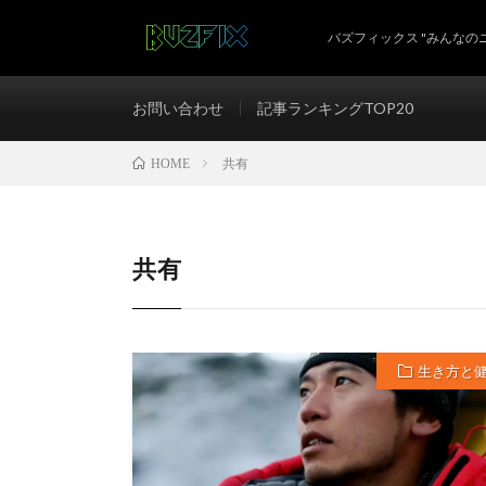
バズフィックス "みんなの
お問い合わせ
記事ランキングTOP20
共有
HOME
共有
生き方と