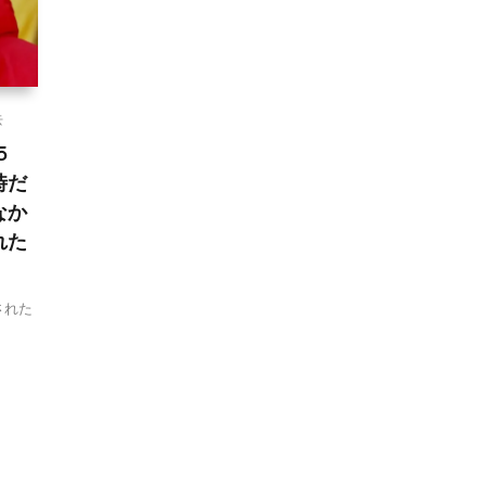
去
５
時だ
なか
れた
された