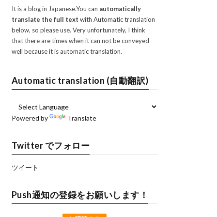
It is a blog in Japanese.You can
automatically
translate the full text
with Automatic translation
below, so please use. Very unfortunately, I think
that there are times when it can not be conveyed
well because it is automatic translation.
Automatic translation (自動翻訳)
Powered by
Translate
Twitter でフォロー
ツイート
Push通知の登録をお願いします！