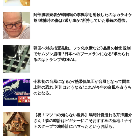
阿部勝容疑者が韓国籍の李興宗を射殺したのはカラオケ
館!逮捕時の傷は?返り血か?所持していた拳銃の恐怖。
韓国へ対抗措置発動。フッ化水素など3品目の輸出規制
でサムソン崩壊!?日本へのブーメランになる?求められ
るのはトランプ式DEAL。
令和初の台風になるか?熱帯低気圧が台風となって関東
上陸の恐れ!河川はどうなる?これが今年の台風を占うも
のとなる。
【祝！マツコの知らない世界】鳩時計愛溢れる芹澤庸介
さん！森の時計はビギナーにこそおすすめの聖地！ナイ
トスクープで鳩時計にハマったというお話も。