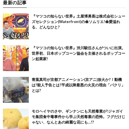
最新の記事
『マツコの知らない世界』土屋博勇喜は株式会社シュー
ズセレクション(Waterfront)の傘ソムリエ!傘愛溢れ
る、どんなひと?
『マツコの知らない世界』渋川駿伍さんがついに出演。
世界初、日本ポップコーン協会を主催されるポップコー
ン起業家!
青葉真司が京都アニメーション(京アニ)放火か?！動機
は?殺人予告とは?平成以降最悪の火災の理由「パクリ」
とは?
モロヘイヤのさや、ギンナンにも天然毒素が!ジャガイ
モ集団食中毒事件から学ぶ天然毒素の恐怖。フグだけじ
ゃない、なんとあの綺麗な花にも…!?