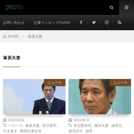
お問い合わせ
記事ランキングTOP20
塚原夫妻
HOME
塚原夫妻
ニュース
ニュース
2018.09.06
2018.08.31
パワハラ
,
塚原夫妻
,
宮川選手
,
具志堅幸司
,
塚原夫妻
,
謝罪文
,
引き抜き
,
謝罪記者会見
速見佑斗
,
録音