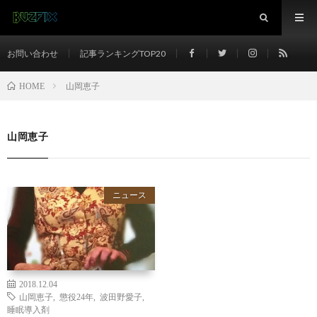
お問い合わせ
記事ランキングTOP20
山岡恵子
HOME
山岡恵子
ニュース
2018.12.04
山岡恵子
,
懲役24年
,
波田野愛子
,
睡眠導入剤