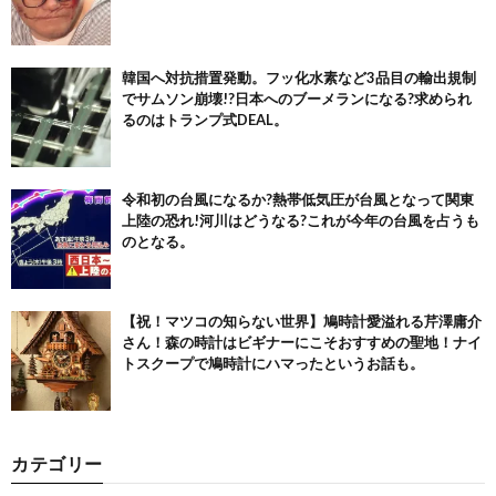
韓国へ対抗措置発動。フッ化水素など3品目の輸出規制
でサムソン崩壊!?日本へのブーメランになる?求められ
るのはトランプ式DEAL。
令和初の台風になるか?熱帯低気圧が台風となって関東
上陸の恐れ!河川はどうなる?これが今年の台風を占うも
のとなる。
【祝！マツコの知らない世界】鳩時計愛溢れる芹澤庸介
さん！森の時計はビギナーにこそおすすめの聖地！ナイ
トスクープで鳩時計にハマったというお話も。
カテゴリー