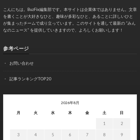
こんにちは。BuzFix編集部です。本サイトは企業体ではありません。文章
を書くことが大好きなひと、趣味が多彩なひと、あることに詳しいひと
が集まったチームで成り立っています。このサイトを通して最新の “みん
なのニュース” を提供していきますので、よろしくお願いします！
参考ページ
お問い合わせ
記事ランキングTOP20
2026年8月
月
火
水
木
金
土
日
1
2
3
4
5
6
7
8
9