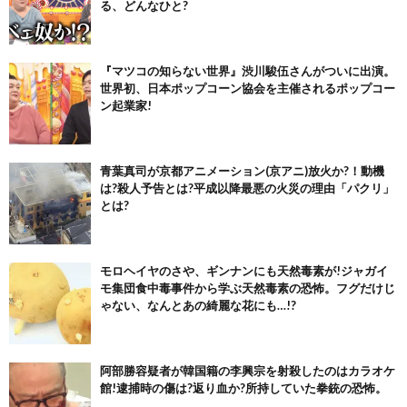
る、どんなひと?
『マツコの知らない世界』渋川駿伍さんがついに出演。
世界初、日本ポップコーン協会を主催されるポップコー
ン起業家!
青葉真司が京都アニメーション(京アニ)放火か?！動機
は?殺人予告とは?平成以降最悪の火災の理由「パクリ」
とは?
モロヘイヤのさや、ギンナンにも天然毒素が!ジャガイ
モ集団食中毒事件から学ぶ天然毒素の恐怖。フグだけじ
ゃない、なんとあの綺麗な花にも…!?
阿部勝容疑者が韓国籍の李興宗を射殺したのはカラオケ
館!逮捕時の傷は?返り血か?所持していた拳銃の恐怖。