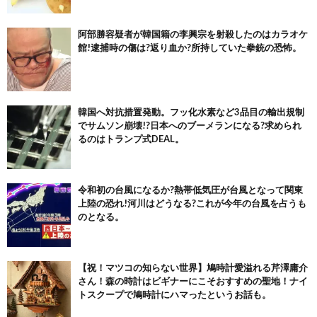
阿部勝容疑者が韓国籍の李興宗を射殺したのはカラオケ
館!逮捕時の傷は?返り血か?所持していた拳銃の恐怖。
韓国へ対抗措置発動。フッ化水素など3品目の輸出規制
でサムソン崩壊!?日本へのブーメランになる?求められ
るのはトランプ式DEAL。
令和初の台風になるか?熱帯低気圧が台風となって関東
上陸の恐れ!河川はどうなる?これが今年の台風を占うも
のとなる。
【祝！マツコの知らない世界】鳩時計愛溢れる芹澤庸介
さん！森の時計はビギナーにこそおすすめの聖地！ナイ
トスクープで鳩時計にハマったというお話も。