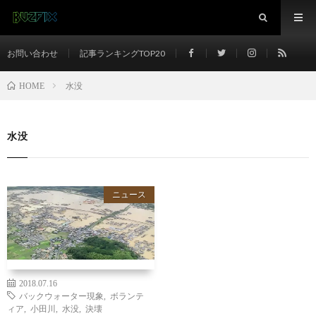
お問い合わせ
記事ランキングTOP20
水没
HOME
水没
ニュース
2018.07.16
バックウォーター現象
,
ボランテ
ィア
,
小田川
,
水没
,
決壊