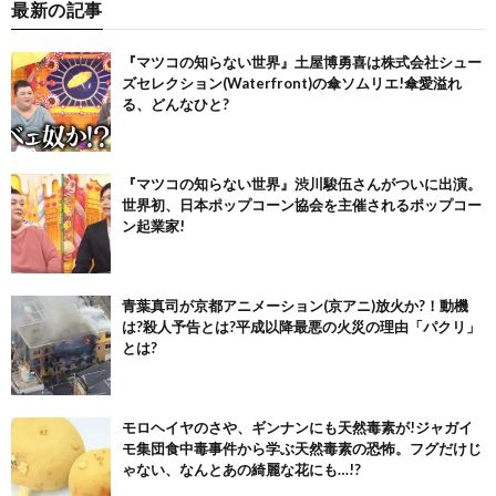
最新の記事
『マツコの知らない世界』土屋博勇喜は株式会社シュー
ズセレクション(Waterfront)の傘ソムリエ!傘愛溢れ
る、どんなひと?
『マツコの知らない世界』渋川駿伍さんがついに出演。
世界初、日本ポップコーン協会を主催されるポップコー
ン起業家!
青葉真司が京都アニメーション(京アニ)放火か?！動機
は?殺人予告とは?平成以降最悪の火災の理由「パクリ」
とは?
モロヘイヤのさや、ギンナンにも天然毒素が!ジャガイ
モ集団食中毒事件から学ぶ天然毒素の恐怖。フグだけじ
ゃない、なんとあの綺麗な花にも…!?