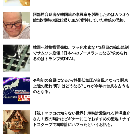
阿部勝容疑者が韓国籍の李興宗を射殺したのはカラオケ
館!逮捕時の傷は?返り血か?所持していた拳銃の恐怖。
韓国へ対抗措置発動。フッ化水素など3品目の輸出規制
でサムソン崩壊!?日本へのブーメランになる?求められ
るのはトランプ式DEAL。
令和初の台風になるか?熱帯低気圧が台風となって関東
上陸の恐れ!河川はどうなる?これが今年の台風を占うも
のとなる。
【祝！マツコの知らない世界】鳩時計愛溢れる芹澤庸介
さん！森の時計はビギナーにこそおすすめの聖地！ナイ
トスクープで鳩時計にハマったというお話も。