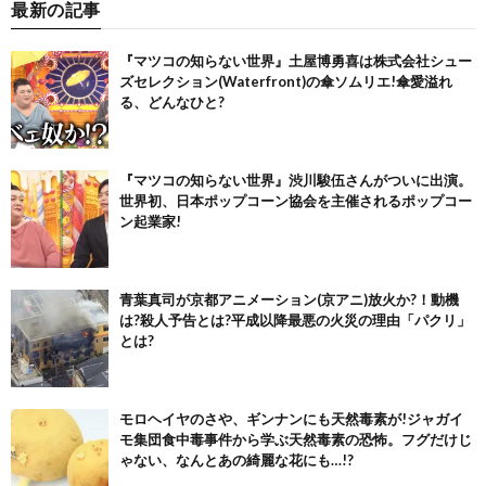
最新の記事
『マツコの知らない世界』土屋博勇喜は株式会社シュー
ズセレクション(Waterfront)の傘ソムリエ!傘愛溢れ
る、どんなひと?
『マツコの知らない世界』渋川駿伍さんがついに出演。
世界初、日本ポップコーン協会を主催されるポップコー
ン起業家!
青葉真司が京都アニメーション(京アニ)放火か?！動機
は?殺人予告とは?平成以降最悪の火災の理由「パクリ」
とは?
モロヘイヤのさや、ギンナンにも天然毒素が!ジャガイ
モ集団食中毒事件から学ぶ天然毒素の恐怖。フグだけじ
ゃない、なんとあの綺麗な花にも…!?