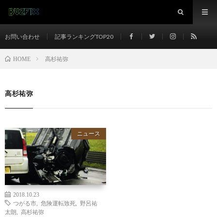
お問い合わせ
記事ランキングTOP20
高杉祐弥
HOME
高杉祐弥
ニュース
2018.10.23
つがる市
,
危険運転致死
,
野呂祐
太朗
,
高杉祐弥