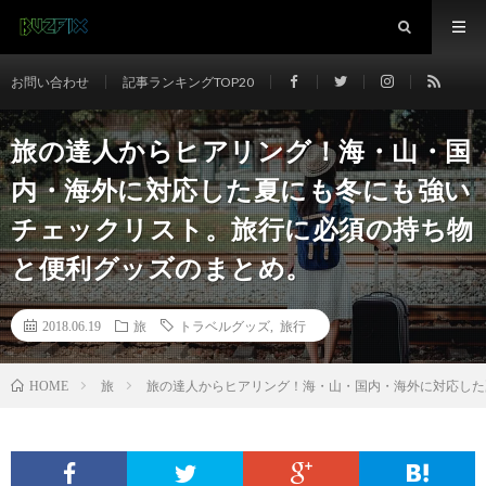
お問い合わせ
記事ランキングTOP20
旅の達人からヒアリング！海・山・国
内・海外に対応した夏にも冬にも強い
チェックリスト。旅行に必須の持ち物
と便利グッズのまとめ。
2018.06.19
旅
トラベルグッズ
,
旅行
旅
旅の達人からヒアリング！海・山・国内・海外に対応した
HOME