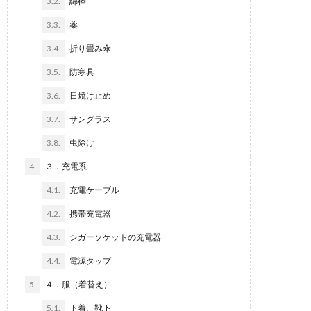
3.2.
綿棒
3.3.
薬
3.4.
折り畳み傘
3.5.
防寒具
3.6.
日焼け止め
3.7.
サングラス
3.8.
虫除け
4.
３．充電系
4.1.
充電ケーブル
4.2.
携帯充電器
4.3.
シガーソケットの充電器
4.4.
電源タップ
5.
４．服（着替え）
5.1.
下着、靴下