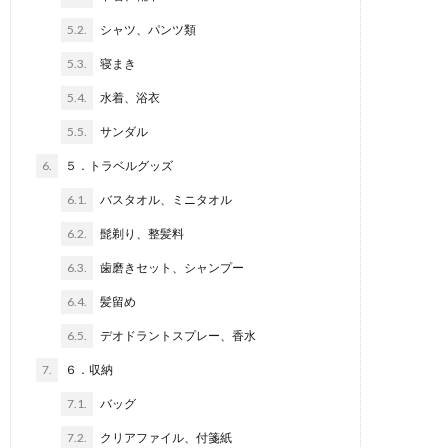
5.2.
シャツ、パンツ類
5.3.
寝まき
5.4.
水着、浴衣
5.5.
サンダル
6.
５．トラベルグッズ
6.1.
バスタオル、ミニタオル
6.2.
髭剃り、整髪料
6.3.
歯磨きセット、シャンプー
6.4.
髪留め
6.5.
デオドラントスプレー、香水
7.
６．収納
7.1.
バッグ
7.2.
クリアファイル、付箋紙