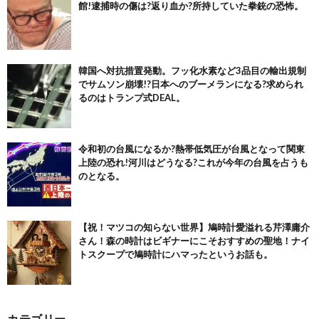
館!逮捕時の傷は?返り血か?所持していた拳銃の恐怖。
韓国へ対抗措置発動。フッ化水素など3品目の輸出規制
でサムソン崩壊!?日本へのブーメランになる?求められ
るのはトランプ式DEAL。
令和初の台風になるか?熱帯低気圧が台風となって関東
上陸の恐れ!河川はどうなる?これが今年の台風を占うも
のとなる。
【祝！マツコの知らない世界】鳩時計愛溢れる芹澤庸介
さん！森の時計はビギナーにこそおすすめの聖地！ナイ
トスクープで鳩時計にハマったというお話も。
カテゴリー