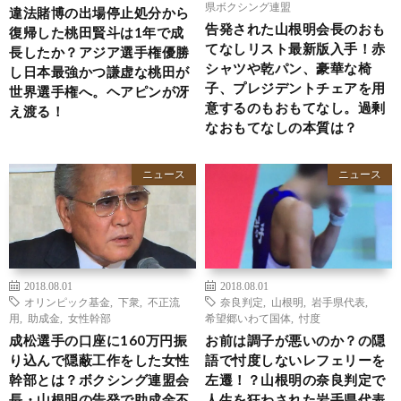
県ボクシング連盟
違法賭博の出場停止処分から
告発された山根明会長のおも
復帰した桃田賢斗は1年で成
てなしリスト最新版入手！赤
長したか？アジア選手権優勝
シャツや乾パン、豪華な椅
し日本最強かつ謙虚な桃田が
子、プレジデントチェアを用
世界選手権へ。ヘアピンが冴
意するのもおもてなし。過剰
え渡る！
なおもてなしの本質は？
ニュース
ニュース
2018.08.01
2018.08.01
オリンピック基金
,
下衆
,
不正流
奈良判定
,
山根明
,
岩手県代表
,
用
,
助成金
,
女性幹部
希望郷いわて国体
,
忖度
成松選手の口座に160万円振
お前は調子が悪いのか？の隠
り込んで隠蔽工作をした女性
語で忖度しないレフェリーを
幹部とは？ボクシング連盟会
左遷！？山根明の奈良判定で
長・山根明の告発で助成金不
人生を狂わされた岩手県代表