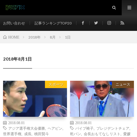
お問い合わせ
記事ランキングTOP20
2018年
8月
1日
HOME
2018年8月1日
スポーツ
ニュース
2018.08.01
2018.08.01
アジア選手権大会優勝
,
ヘアピン
,
パイプ椅子
,
プレジデントチェア
,
世界選手権
,
成長
,
桃田賢斗
乾パン
,
会長おもてなしリスト
,
愛媛