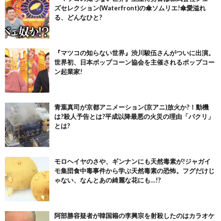
ズセレクション(Waterfront)の傘ソムリエ!傘愛溢れ
る、どんなひと?
『マツコの知らない世界』渋川駿伍さんがついに出演。
世界初、日本ポップコーン協会を主催されるポップコー
ン起業家!
青葉真司が京都アニメーション(京アニ)放火か?！動機
は?殺人予告とは?平成以降最悪の火災の理由「パクリ」
とは?
モロヘイヤのさや、ギンナンにも天然毒素が!ジャガイ
モ集団食中毒事件から学ぶ天然毒素の恐怖。フグだけじ
ゃない、なんとあの綺麗な花にも…!?
阿部勝容疑者が韓国籍の李興宗を射殺したのはカラオケ