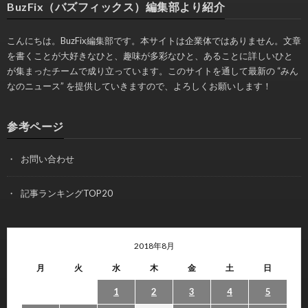
BuzFix（バズフィックス）編集部より紹介
こんにちは。BuzFix編集部です。本サイトは企業体ではありません。文章
を書くことが大好きなひと、趣味が多彩なひと、あることに詳しいひと
が集まったチームで成り立っています。このサイトを通して最新の “みん
なのニュース” を提供していきますので、よろしくお願いします！
参考ページ
お問い合わせ
記事ランキングTOP20
2018年8月
月
火
水
木
金
土
日
1
2
3
4
5