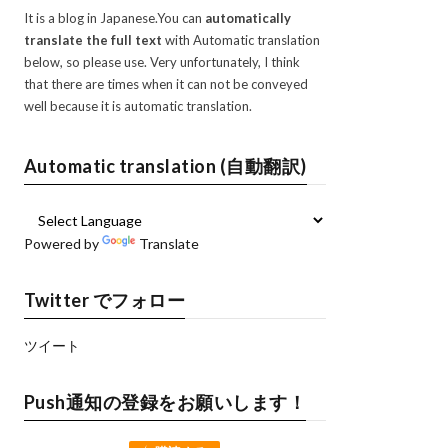
It is a blog in Japanese.You can
automatically
translate the full text
with Automatic translation
below, so please use. Very unfortunately, I think
that there are times when it can not be conveyed
well because it is automatic translation.
Automatic translation (自動翻訳)
Powered by
Translate
Twitter でフォロー
ツイート
Push通知の登録をお願いします！