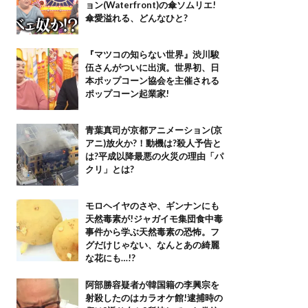
ョン(Waterfront)の傘ソムリエ!
傘愛溢れる、どんなひと?
『マツコの知らない世界』渋川駿
伍さんがついに出演。世界初、日
本ポップコーン協会を主催される
ポップコーン起業家!
青葉真司が京都アニメーション(京
アニ)放火か?！動機は?殺人予告と
は?平成以降最悪の火災の理由「パ
クリ」とは?
モロヘイヤのさや、ギンナンにも
天然毒素が!ジャガイモ集団食中毒
事件から学ぶ天然毒素の恐怖。フ
グだけじゃない、なんとあの綺麗
な花にも…!?
阿部勝容疑者が韓国籍の李興宗を
射殺したのはカラオケ館!逮捕時の