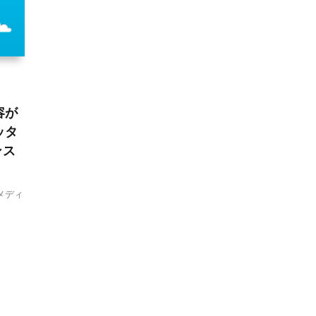
容が
ッタ
ンス
メディ