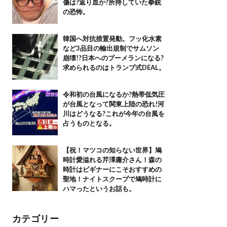
傷は?返り血か?所持していた拳銃
の恐怖。
韓国へ対抗措置発動。フッ化水素
など3品目の輸出規制でサムソン
崩壊!?日本へのブーメランになる?
求められるのはトランプ式DEAL。
令和初の台風になるか?熱帯低気圧
が台風となって関東上陸の恐れ!河
川はどうなる?これが今年の台風を
占うものとなる。
【祝！マツコの知らない世界】鳩
時計愛溢れる芹澤庸介さん！森の
時計はビギナーにこそおすすめの
聖地！ナイトスクープで鳩時計に
ハマったというお話も。
カテゴリー