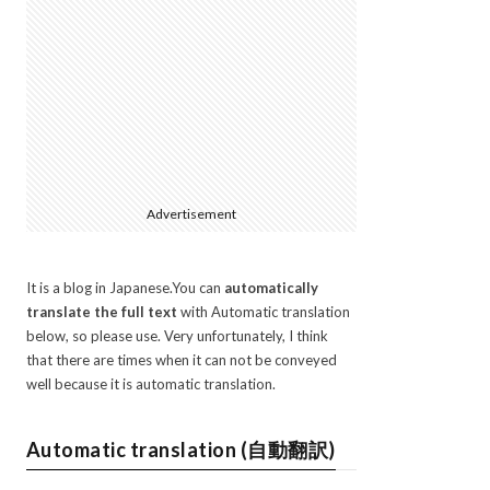
Advertisement
It is a blog in Japanese.You can
automatically
translate the full text
with Automatic translation
below, so please use. Very unfortunately, I think
that there are times when it can not be conveyed
well because it is automatic translation.
Automatic translation (自動翻訳)