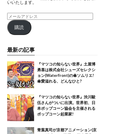
いいたします。
購読
最新の記事
『マツコの知らない世界』土屋博
勇喜は株式会社シューズセレクシ
ョン(Waterfront)の傘ソムリエ!
傘愛溢れる、どんなひと?
『マツコの知らない世界』渋川駿
伍さんがついに出演。世界初、日
本ポップコーン協会を主催される
ポップコーン起業家!
青葉真司が京都アニメーション(京