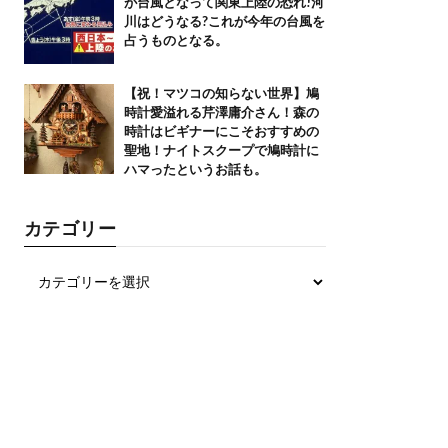
が台風となって関東上陸の恐れ!河
川はどうなる?これが今年の台風を
占うものとなる。
【祝！マツコの知らない世界】鳩
時計愛溢れる芹澤庸介さん！森の
時計はビギナーにこそおすすめの
聖地！ナイトスクープで鳩時計に
ハマったというお話も。
カテゴリー