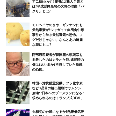
アニ)放火か?！動機は?殺人予告と
は?平成以降最悪の火災の理由「パ
クリ」とは?
モロヘイヤのさや、ギンナンにも
天然毒素が!ジャガイモ集団食中毒
事件から学ぶ天然毒素の恐怖。フ
グだけじゃない、なんとあの綺麗
な花にも…!?
阿部勝容疑者が韓国籍の李興宗を
射殺したのはカラオケ館!逮捕時の
傷は?返り血か?所持していた拳銃
の恐怖。
韓国へ対抗措置発動。フッ化水素
など3品目の輸出規制でサムソン
崩壊!?日本へのブーメランになる?
求められるのはトランプ式DEAL。
令和初の台風になるか?熱帯低気圧