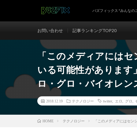
バズフィックス "みんなの
お問い合わせ
記事ランキングTOP20
「このメディアにはセ
いる可能性があります」
ロ・グロ・バイオレンス
2018.12.19
テクノロジー
twitter
,
エロ
,
グロ
,
テクノロジー
「このメディアにはセンシ
HOME