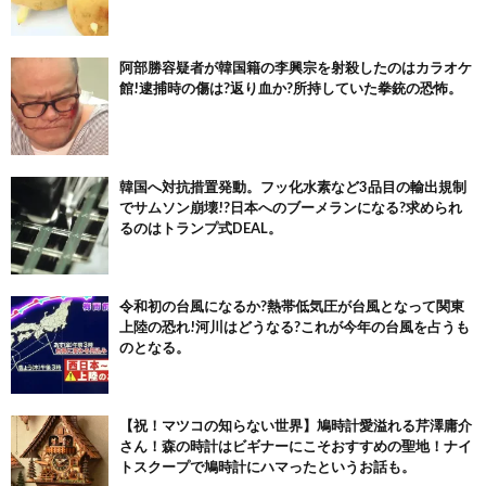
阿部勝容疑者が韓国籍の李興宗を射殺したのはカラオケ
館!逮捕時の傷は?返り血か?所持していた拳銃の恐怖。
韓国へ対抗措置発動。フッ化水素など3品目の輸出規制
でサムソン崩壊!?日本へのブーメランになる?求められ
るのはトランプ式DEAL。
令和初の台風になるか?熱帯低気圧が台風となって関東
上陸の恐れ!河川はどうなる?これが今年の台風を占うも
のとなる。
【祝！マツコの知らない世界】鳩時計愛溢れる芹澤庸介
さん！森の時計はビギナーにこそおすすめの聖地！ナイ
トスクープで鳩時計にハマったというお話も。