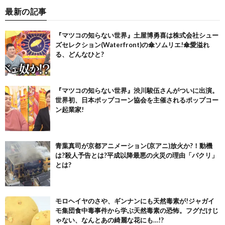
最新の記事
『マツコの知らない世界』土屋博勇喜は株式会社シュー
ズセレクション(Waterfront)の傘ソムリエ!傘愛溢れ
る、どんなひと?
『マツコの知らない世界』渋川駿伍さんがついに出演。
世界初、日本ポップコーン協会を主催されるポップコー
ン起業家!
青葉真司が京都アニメーション(京アニ)放火か?！動機
は?殺人予告とは?平成以降最悪の火災の理由「パクリ」
とは?
モロヘイヤのさや、ギンナンにも天然毒素が!ジャガイ
モ集団食中毒事件から学ぶ天然毒素の恐怖。フグだけじ
ゃない、なんとあの綺麗な花にも…!?