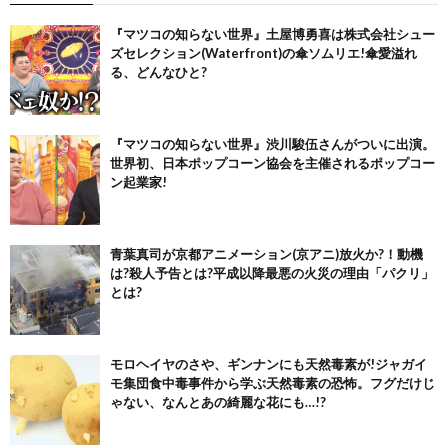
『マツコの知らない世界』土屋博勇喜は株式会社シュー
ズセレクション(Waterfront)の傘ソムリエ!傘愛溢れ
る、どんなひと?
『マツコの知らない世界』渋川駿伍さんがついに出演。
世界初、日本ポップコーン協会を主催されるポップコー
ン起業家!
青葉真司が京都アニメーション(京アニ)放火か?！動機
は?殺人予告とは?平成以降最悪の火災の理由「パクリ」
とは?
モロヘイヤのさや、ギンナンにも天然毒素が!ジャガイ
モ集団食中毒事件から学ぶ天然毒素の恐怖。フグだけじ
ゃない、なんとあの綺麗な花にも…!?