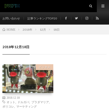
お問い合わせ
記事ランキングTOP20
2018年
12月
18日
HOME
2018年12月18日
ビジネス
2018.12.18
オット
,
ドルガバ
,
プラダマリア
,
ポリコレ
,
マーケティング