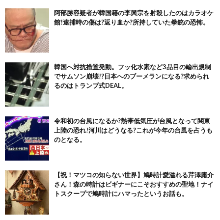
阿部勝容疑者が韓国籍の李興宗を射殺したのはカラオケ
館!逮捕時の傷は?返り血か?所持していた拳銃の恐怖。
韓国へ対抗措置発動。フッ化水素など3品目の輸出規制
でサムソン崩壊!?日本へのブーメランになる?求められ
るのはトランプ式DEAL。
令和初の台風になるか?熱帯低気圧が台風となって関東
上陸の恐れ!河川はどうなる?これが今年の台風を占うも
のとなる。
【祝！マツコの知らない世界】鳩時計愛溢れる芹澤庸介
さん！森の時計はビギナーにこそおすすめの聖地！ナイ
トスクープで鳩時計にハマったというお話も。