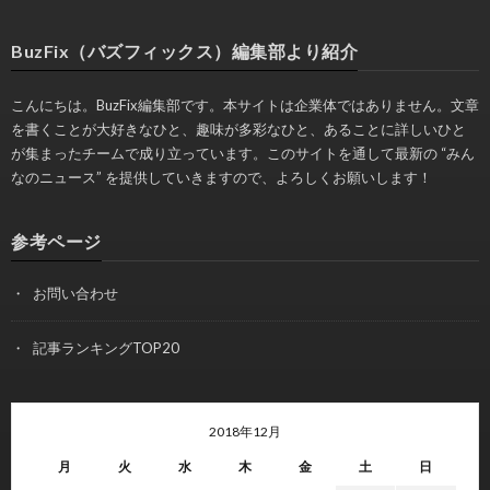
BuzFix（バズフィックス）編集部より紹介
こんにちは。BuzFix編集部です。本サイトは企業体ではありません。文章
を書くことが大好きなひと、趣味が多彩なひと、あることに詳しいひと
が集まったチームで成り立っています。このサイトを通して最新の “みん
なのニュース” を提供していきますので、よろしくお願いします！
参考ページ
お問い合わせ
記事ランキングTOP20
2018年12月
月
火
水
木
金
土
日