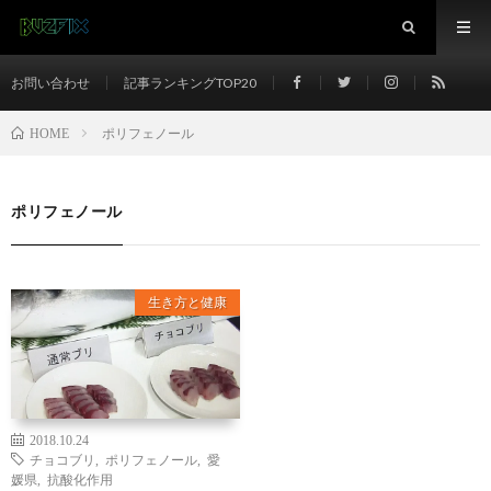
お問い合わせ
記事ランキングTOP20
ポリフェノール
HOME
ポリフェノール
生き方と健康
2018.10.24
チョコブリ
,
ポリフェノール
,
愛
媛県
,
抗酸化作用