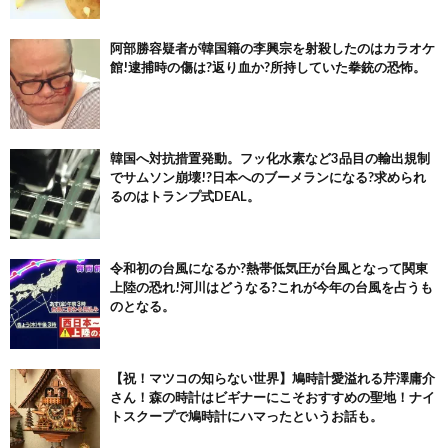
阿部勝容疑者が韓国籍の李興宗を射殺したのはカラオケ
館!逮捕時の傷は?返り血か?所持していた拳銃の恐怖。
韓国へ対抗措置発動。フッ化水素など3品目の輸出規制
でサムソン崩壊!?日本へのブーメランになる?求められ
るのはトランプ式DEAL。
令和初の台風になるか?熱帯低気圧が台風となって関東
上陸の恐れ!河川はどうなる?これが今年の台風を占うも
のとなる。
【祝！マツコの知らない世界】鳩時計愛溢れる芹澤庸介
さん！森の時計はビギナーにこそおすすめの聖地！ナイ
トスクープで鳩時計にハマったというお話も。