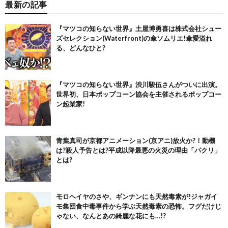
最新の記事
『マツコの知らない世界』土屋博勇喜は株式会社シュー
ズセレクション(Waterfront)の傘ソムリエ!傘愛溢れ
る、どんなひと?
『マツコの知らない世界』渋川駿伍さんがついに出演。
世界初、日本ポップコーン協会を主催されるポップコー
ン起業家!
青葉真司が京都アニメーション(京アニ)放火か?！動機
は?殺人予告とは?平成以降最悪の火災の理由「パクリ」
とは?
モロヘイヤのさや、ギンナンにも天然毒素が!ジャガイ
モ集団食中毒事件から学ぶ天然毒素の恐怖。フグだけじ
ゃない、なんとあの綺麗な花にも…!?