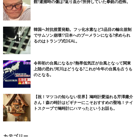
館!逮捕時の傷は?返り血か?所持していた拳銃の恐怖。
韓国へ対抗措置発動。フッ化水素など3品目の輸出規制
でサムソン崩壊!?日本へのブーメランになる?求められ
るのはトランプ式DEAL。
令和初の台風になるか?熱帯低気圧が台風となって関東
上陸の恐れ!河川はどうなる?これが今年の台風を占うも
のとなる。
【祝！マツコの知らない世界】鳩時計愛溢れる芹澤庸介
さん！森の時計はビギナーにこそおすすめの聖地！ナイ
トスクープで鳩時計にハマったというお話も。
カテゴリー