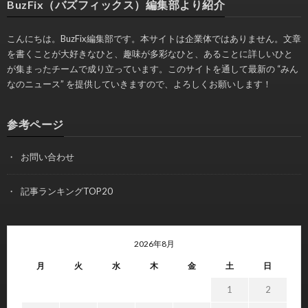
BuzFix（バズフィックス）編集部より紹介
こんにちは。BuzFix編集部です。本サイトは企業体ではありません。文章
を書くことが大好きなひと、趣味が多彩なひと、あることに詳しいひと
が集まったチームで成り立っています。このサイトを通して最新の “みん
なのニュース” を提供していきますので、よろしくお願いします！
参考ページ
お問い合わせ
記事ランキングTOP20
2026年8月
月
火
水
木
金
土
日
1
2