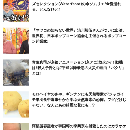
ズセレクション(Waterfront)の傘ソムリエ!傘愛溢れ
る、どんなひと?
『マツコの知らない世界』渋川駿伍さんがついに出演。
世界初、日本ポップコーン協会を主催されるポップコー
ン起業家!
青葉真司が京都アニメーション(京アニ)放火か?！動機
は?殺人予告とは?平成以降最悪の火災の理由「パクリ」
とは?
モロヘイヤのさや、ギンナンにも天然毒素が!ジャガイ
モ集団食中毒事件から学ぶ天然毒素の恐怖。フグだけじ
ゃない、なんとあの綺麗な花にも…!?
阿部勝容疑者が韓国籍の李興宗を射殺したのはカラオケ