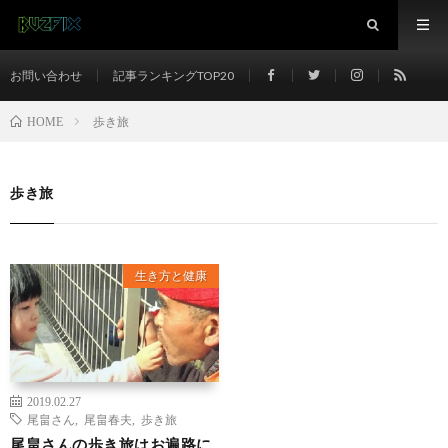
お問い合わせ
記事ランキングTOP20
歩き旅
HOME
歩き旅
生き方と健康
2019.02.27
尾畠さん
,
尾畠春夫
,
歩き旅
尾畠さんの歩き旅はお遍路に