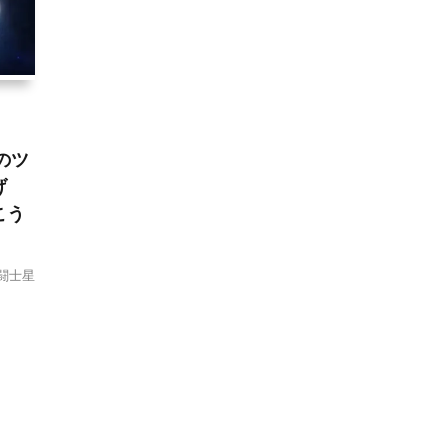
nのツ
げ
こう
聖闘士星