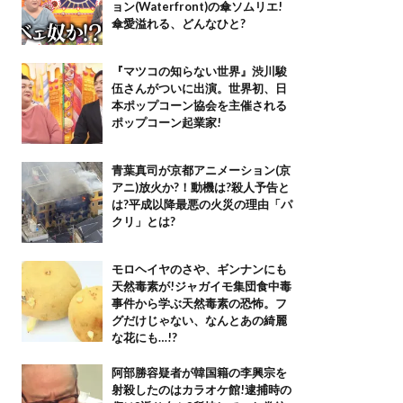
ョン(Waterfront)の傘ソムリエ!
傘愛溢れる、どんなひと?
『マツコの知らない世界』渋川駿
伍さんがついに出演。世界初、日
本ポップコーン協会を主催される
ポップコーン起業家!
青葉真司が京都アニメーション(京
アニ)放火か?！動機は?殺人予告と
は?平成以降最悪の火災の理由「パ
クリ」とは?
モロヘイヤのさや、ギンナンにも
天然毒素が!ジャガイモ集団食中毒
事件から学ぶ天然毒素の恐怖。フ
グだけじゃない、なんとあの綺麗
な花にも…!?
阿部勝容疑者が韓国籍の李興宗を
射殺したのはカラオケ館!逮捕時の