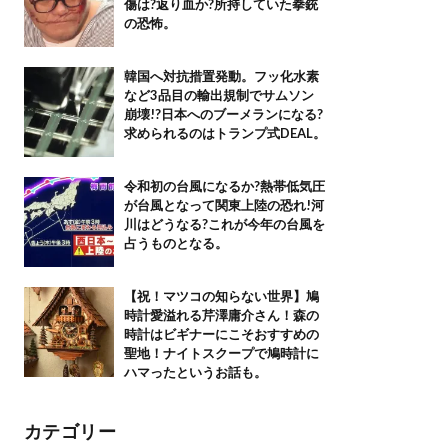
傷は?返り血か?所持していた拳銃
の恐怖。
韓国へ対抗措置発動。フッ化水素
など3品目の輸出規制でサムソン
崩壊!?日本へのブーメランになる?
求められるのはトランプ式DEAL。
令和初の台風になるか?熱帯低気圧
が台風となって関東上陸の恐れ!河
川はどうなる?これが今年の台風を
占うものとなる。
【祝！マツコの知らない世界】鳩
時計愛溢れる芹澤庸介さん！森の
時計はビギナーにこそおすすめの
聖地！ナイトスクープで鳩時計に
ハマったというお話も。
カテゴリー