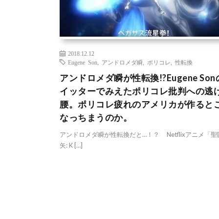
2018.12.12
Eugene Son
,
アンドロメダ瞬
,
ポリコレ
,
性転換
アンドロメダ瞬が性転換!?Eugene So
イッターでみえたポリコレ批判への逃
腰。ポリコレ疲れのアメリカが作ると
なっちまうのか。
アンドロメダ瞬が性転換だと…！？ Netflixアニメ「
矢: K […]