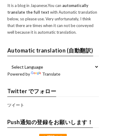
It is a blog in Japanese.You can
automatically
translate the full text
with Automatic translation
below, so please use. Very unfortunately, I think
that there are times when it can not be conveyed
well because it is automatic translation.
Automatic translation (自動翻訳)
Powered by
Translate
Twitter でフォロー
ツイート
Push通知の登録をお願いします！