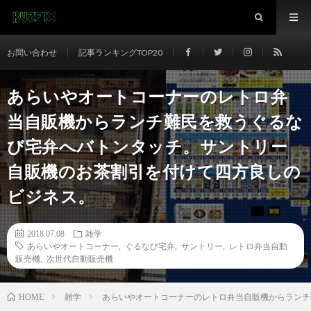
お問い合わせ
記事ランキングTOP20
あらいやオートコーナーのレトロ弁
当自販機からランチ難民を救うぐるな
び宅弁へバトンタッチ。サントリー
自販機のお茶割引を付けて四方良しの
ビジネス。
2018.07.08
雑学
あらいやオートコーナー
,
ぐるなび宅弁
,
サントリー
,
レトロ弁当自動
販売機
,
次世代自動販売機
雑学
あらいやオートコーナーのレトロ弁当自販機からランチ
HOME