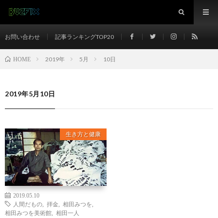
お問い合わせ
記事ランキングTOP20
2019年
5月
10日
HOME
2019年5月10日
生き方と健康
2019.05.10
人間だもの
,
拝金
,
相田みつを
,
相田みつを美術館
,
相田一人