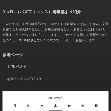
BuzFix（バズフィックス）編集部より紹介
こんにちは。BuzFix編集部です。本サイトは企業体ではありません。文章
を書くことが大好きなひと、趣味が多彩なひと、あることに詳しいひと
が集まったチームで成り立っています。このサイトを通して最新の “みん
なのニュース” を提供していきますので、よろしくお願いします！
参考ページ
お問い合わせ
記事ランキングTOP20
2019年5月
月
火
水
木
金
土
日