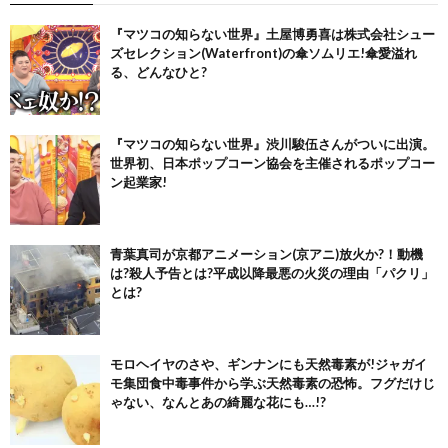
『マツコの知らない世界』土屋博勇喜は株式会社シュー
ズセレクション(Waterfront)の傘ソムリエ!傘愛溢れ
る、どんなひと?
『マツコの知らない世界』渋川駿伍さんがついに出演。
世界初、日本ポップコーン協会を主催されるポップコー
ン起業家!
青葉真司が京都アニメーション(京アニ)放火か?！動機
は?殺人予告とは?平成以降最悪の火災の理由「パクリ」
とは?
モロヘイヤのさや、ギンナンにも天然毒素が!ジャガイ
モ集団食中毒事件から学ぶ天然毒素の恐怖。フグだけじ
ゃない、なんとあの綺麗な花にも…!?