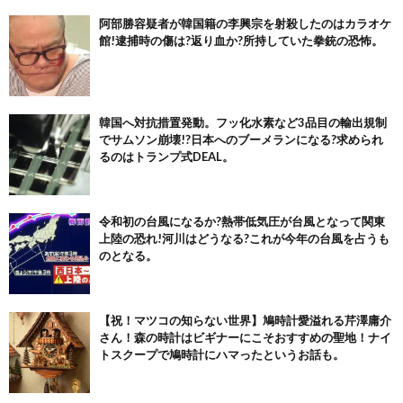
阿部勝容疑者が韓国籍の李興宗を射殺したのはカラオケ
館!逮捕時の傷は?返り血か?所持していた拳銃の恐怖。
韓国へ対抗措置発動。フッ化水素など3品目の輸出規制
でサムソン崩壊!?日本へのブーメランになる?求められ
るのはトランプ式DEAL。
令和初の台風になるか?熱帯低気圧が台風となって関東
上陸の恐れ!河川はどうなる?これが今年の台風を占うも
のとなる。
【祝！マツコの知らない世界】鳩時計愛溢れる芹澤庸介
さん！森の時計はビギナーにこそおすすめの聖地！ナイ
トスクープで鳩時計にハマったというお話も。