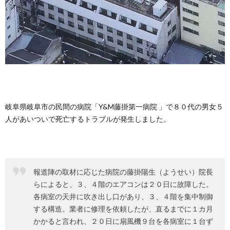
岐阜県岐阜市の民間の病院「Y&M藤掛第一病院 」で８０代の男女５
人があいついで死亡するトラブルが発生しました。
報道陣の取材に応じた病院の藤掛陽生（ようせい）院長
らによると、３、４階のエアコンは２０日に故障した。
各病室の天井に吹き出し口があり、３、４階を集中制御
する構造。業者に修理を依頼したが、直るまでに１カ月
かかると言われ、２０日に扇風機９台を各病室に１台ず