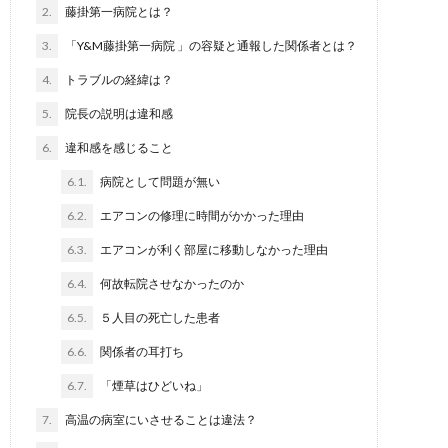
2.
藤掛第一病院とは？
3.
「Y&M藤掛第一病院 」の容疑と通報した関係者とは？
4.
トラブルの経緯は？
5.
院長の説明は違和感
6.
違和感を感じること
6.1.
病院として問題が無い
6.2.
エアコンの修理に時間がかかった理由
6.3.
エアコンが利く部屋に移動しなかった理由
6.4.
何故転院させなかったのか
6.5.
５人目の死亡した患者
6.6.
関係者の耳打ち
6.7.
「煙草はひどいね」
7.
高温の病室にいさせることは違法？