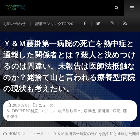
お問い合わせ
記事ランキングTOP20
Ｙ＆Ｍ藤掛第一病院の死亡を熱中症と
通報した関係者とは？殺人と決めつけ
るのは間違い。未報告は医師法抵触な
のか？姥捨て山と言われる療養型病院
の現状も考えたい。
2018.09.01
ニュース
DPC/PDPC制度
,
エアコン
,
岐阜県岐阜市
,
扇風機
,
藤掛第一病院
,
藤
掛陽生
ニュース
Ｙ＆Ｍ藤掛第一病院の死亡を熱中症と通報した関係
HOME