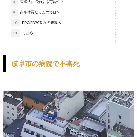
8.
医師法に抵触する可能性？
9.
赤字体質だったのでは？
10.
DPC/PDPC制度の未導入
11.
まとめ
岐阜市の病院で不審死