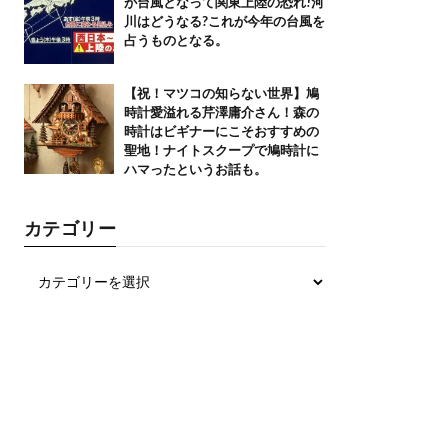
が台風となって関東上陸の恐れ!河
川はどうなる?これが今年の台風を
占うものとなる。
【祝！マツコの知らない世界】鳩
時計愛溢れる芹澤庸介さん！森の
時計はビギナーにこそおすすめの
聖地！ナイトスクープで鳩時計に
ハマったというお話も。
カテゴリー