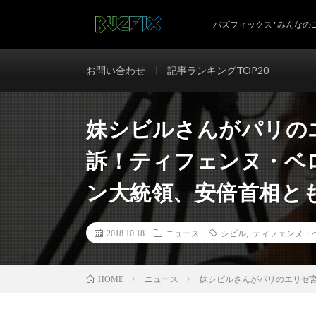
バズフィックス "みんなの
お問い合わせ
記事ランキングTOP20
妹シビルさんがパリの
訴！ティフェンヌ・ベ
ン大統領、安倍首相と
2018.10.18
ニュース
シビル
,
ティフェンヌ・
ニュース
妹シビルさんがパリのエリゼ
HOME