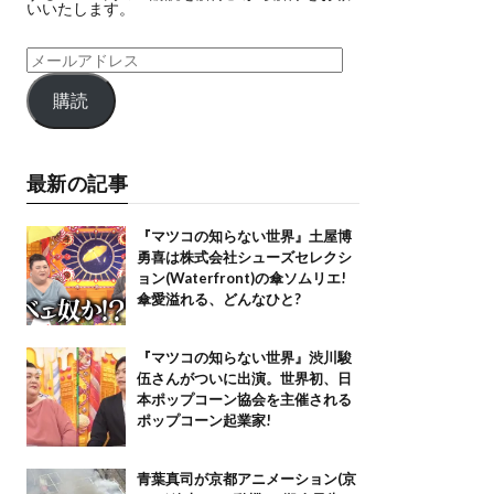
いいたします。
購読
最新の記事
『マツコの知らない世界』土屋博
勇喜は株式会社シューズセレクシ
ョン(Waterfront)の傘ソムリエ!
傘愛溢れる、どんなひと?
『マツコの知らない世界』渋川駿
伍さんがついに出演。世界初、日
本ポップコーン協会を主催される
ポップコーン起業家!
青葉真司が京都アニメーション(京