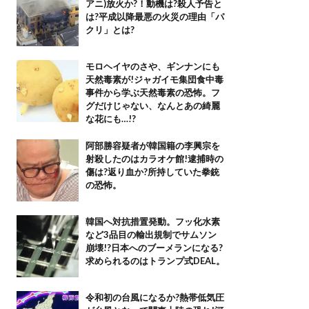
アニ)放火か?！動機は?殺人予告と
は?平成以降最悪の火災の理由「パ
クリ」とは?
モロヘイヤのさや、ギンナンにも
天然毒素が!ジャガイモ集団食中毒
事件から学ぶ天然毒素の恐怖。フ
グだけじゃない、なんとあの綺麗
な花にも…!?
阿部勝容疑者が韓国籍の李興宗を
射殺したのはカラオケ館!逮捕時の
傷は?返り血か?所持していた拳銃
の恐怖。
韓国へ対抗措置発動。フッ化水素
など3品目の輸出規制でサムソン
崩壊!?日本へのブーメランになる?
求められるのはトランプ式DEAL。
令和初の台風になるか?熱帯低気圧