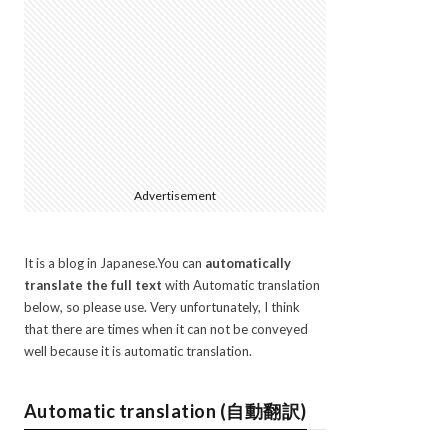
Advertisement
It is a blog in Japanese.You can
automatically
translate the full text
with Automatic translation
below, so please use. Very unfortunately, I think
that there are times when it can not be conveyed
well because it is automatic translation.
Automatic translation (自動翻訳)