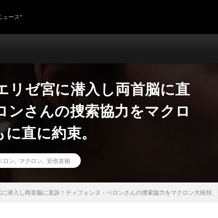
ニュース"
エリゼ宮に潜入し両首脳に直
ロンさんの捜索協力をマクロ
もに直に約束。
ベロン
,
マクロン
,
安倍首相
宮に潜入し両首脳に直訴！ティフェンヌ・ベロンさんの捜索協力をマクロン大統領、