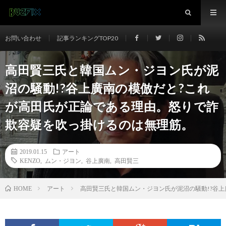
お問い合わせ
記事ランキングTOP20
高田賢三氏と韓国ムン・ジヨン氏が泥
沼の騒動!?谷上廣南の模倣だと?これ
が高田氏が正論である理由。怒りで詐
欺容疑を吹っ掛けるのは無理筋。
2019.01.15
アート
KENZO
,
ムン・ジヨン
,
谷上廣南
,
高田賢三
アート
高田賢三氏と韓国ムン・ジヨン氏が泥沼の騒動!?谷
HOME