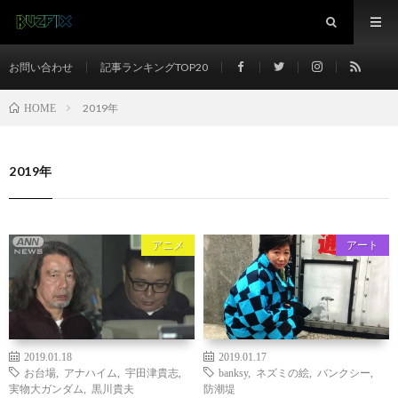
お問い合わせ
記事ランキングTOP20
2019年
HOME
2019年
アニメ
アート
2019.01.18
2019.01.17
お台場
,
アナハイム
,
宇田津貴志
,
banksy
,
ネズミの絵
,
バンクシー
,
実物大ガンダム
,
黒川貴夫
防潮堤