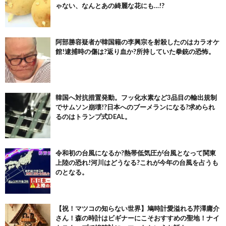
ゃない、なんとあの綺麗な花にも…!?
阿部勝容疑者が韓国籍の李興宗を射殺したのはカラオケ
館!逮捕時の傷は?返り血か?所持していた拳銃の恐怖。
韓国へ対抗措置発動。フッ化水素など3品目の輸出規制
でサムソン崩壊!?日本へのブーメランになる?求められ
るのはトランプ式DEAL。
令和初の台風になるか?熱帯低気圧が台風となって関東
上陸の恐れ!河川はどうなる?これが今年の台風を占うも
のとなる。
【祝！マツコの知らない世界】鳩時計愛溢れる芹澤庸介
さん！森の時計はビギナーにこそおすすめの聖地！ナイ