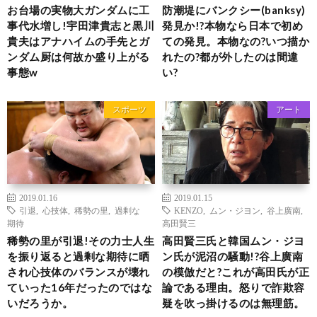
お台場の実物大ガンダムに工
防潮堤にバンクシー(banksy)
事代水増し!宇田津貴志と黒川
発見か!?本物なら日本で初め
貴夫はアナハイムの手先とガ
ての発見。本物なの?いつ描か
ンダム厨は何故か盛り上がる
れたの?都が外したのは間違
事態w
い?
スポーツ
アート
2019.01.16
2019.01.15
引退
,
心技体
,
稀勢の里
,
過剰な
KENZO
,
ムン・ジヨン
,
谷上廣南
,
期待
高田賢三
稀勢の里が引退!その力士人生
高田賢三氏と韓国ムン・ジヨ
を振り返ると過剰な期待に晒
ン氏が泥沼の騒動!?谷上廣南
され心技体のバランスが壊れ
の模倣だと?これが高田氏が正
ていった16年だったのではな
論である理由。怒りで詐欺容
いだろうか。
疑を吹っ掛けるのは無理筋。