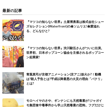
最新の記事
『マツコの知らない世界』土屋博勇喜は株式会社シュー
ズセレクション(Waterfront)の傘ソムリエ!傘愛溢れ
る、どんなひと?
『マツコの知らない世界』渋川駿伍さんがついに出演。
世界初、日本ポップコーン協会を主催されるポップコー
ン起業家!
青葉真司が京都アニメーション(京アニ)放火か?！動機
は?殺人予告とは?平成以降最悪の火災の理由「パクリ」
とは?
モロヘイヤのさや、ギンナンにも天然毒素が!ジャガイ
モ集団食中毒事件から学ぶ天然毒素の恐怖。フグだけじ