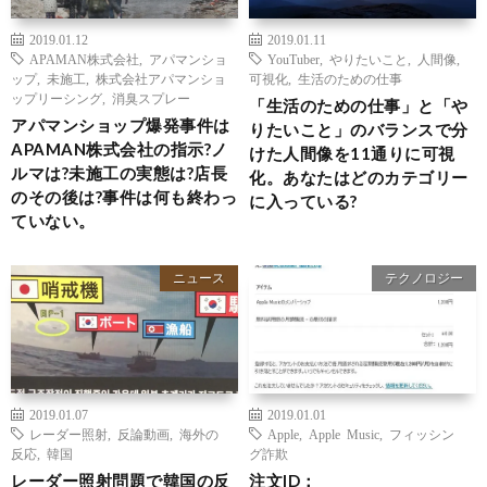
2019.01.12
2019.01.11
APAMAN株式会社
,
アパマンショ
YouTuber
,
やりたいこと
,
人間像
,
ップ
,
未施工
,
株式会社アパマンショ
可視化
,
生活のための仕事
ップリーシング
,
消臭スプレー
「生活のための仕事」と「や
アパマンショップ爆発事件は
りたいこと」のバランスで分
APAMAN株式会社の指示?ノ
けた人間像を11通りに可視
ルマは?未施工の実態は?店長
化。あなたはどのカテゴリー
のその後は?事件は何も終わっ
に入っている?
ていない。
ニュース
テクノロジー
2019.01.07
2019.01.01
レーダー照射
,
反論動画
,
海外の
Apple
,
Apple Music
,
フィッシン
反応
,
韓国
グ詐欺
レーダー照射問題で韓国の反
注文ID：