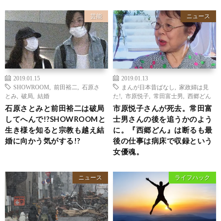
芸能
ニュース
2019.01.15
2019.01.13
SHOWROOM
,
前田裕二
,
石原さ
まんが日本昔ばなし
,
家政婦は見
とみ
,
破局
,
結婚
た!
,
市原悦子
,
常田富士男
,
西郷どん
石原さとみと前田裕二は破局
市原悦子さんが死去。常田富
してへんで!?SHOWROOMと
士男さんの後を追うかのよう
生き様を知ると宗教も越え結
に。『西郷どん』は断るも最
婚に向かう気がする!?
後の仕事は病床で収録という
女優魂。
ニュース
ライフハック