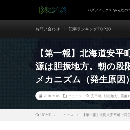
バズフィックス "みんなの
お問い合わせ
記事ランキングTOP20
【第一報】北海道安平
源は胆振地方。朝の段
メカニズム（発生原因
2018.09.06
ニュース
安平町
,
胆振地方
,
震度
ニュース
【第一報】北海道安平町で震
HOME