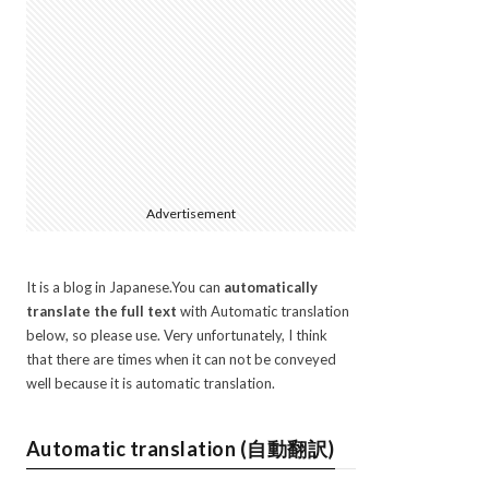
Advertisement
It is a blog in Japanese.You can
automatically
translate the full text
with Automatic translation
below, so please use. Very unfortunately, I think
that there are times when it can not be conveyed
well because it is automatic translation.
Automatic translation (自動翻訳)