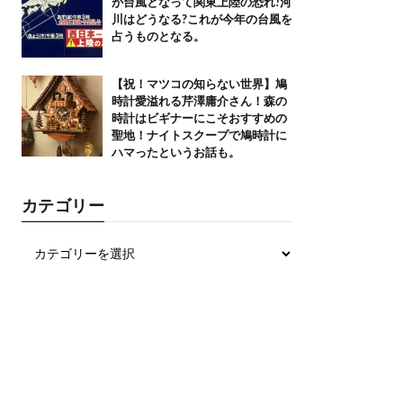
が台風となって関東上陸の恐れ!河
川はどうなる?これが今年の台風を
占うものとなる。
【祝！マツコの知らない世界】鳩
時計愛溢れる芹澤庸介さん！森の
時計はビギナーにこそおすすめの
聖地！ナイトスクープで鳩時計に
ハマったというお話も。
カテゴリー