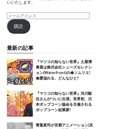
いいたします。
購読
最新の記事
『マツコの知らない世界』土屋博
勇喜は株式会社シューズセレクシ
ョン(Waterfront)の傘ソムリエ!
傘愛溢れる、どんなひと?
『マツコの知らない世界』渋川駿
伍さんがついに出演。世界初、日
本ポップコーン協会を主催される
ポップコーン起業家!
青葉真司が京都アニメーション(京