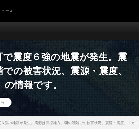
ニュース"
町で震度６強の地震が発生。震
階での被害状況、震源・震度、
）の情報です。
６強
度６強の地震が発生。震源は胆振地方。朝の段階での被害状況、震源・震度、メカニ