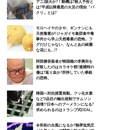
アニ)放火か?！動機は?殺人予告と
は?平成以降最悪の火災の理由「パ
クリ」とは?
モロヘイヤのさや、ギンナンにも
天然毒素が!ジャガイモ集団食中毒
事件から学ぶ天然毒素の恐怖。フ
グだけじゃない、なんとあの綺麗
な花にも…!?
阿部勝容疑者が韓国籍の李興宗を
射殺したのはカラオケ館!逮捕時の
傷は?返り血か?所持していた拳銃
の恐怖。
韓国へ対抗措置発動。フッ化水素
など3品目の輸出規制でサムソン
崩壊!?日本へのブーメランになる?
求められるのはトランプ式DEAL。
令和初の台風になるか?熱帯低気圧