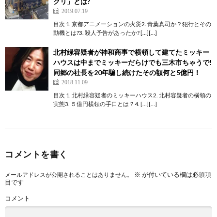
クリ」とは?
2019.07.19
目次 1. 京都アニメーションの火災2. 青葉真司か？犯行とその
動機とは?3. 殺人予告があったか? […][…]
北村緑容疑者が神和商事で横領して建てたミッキー
ハウスは中までミッキーだらけでも三木市ちゃうで!
同郷の社長を20年騙し続けたその額何と5億円！
2018.11.09
目次 1. 北村緑容疑者のミッキーハウス2. 北村容疑者の横領の
実態3. ５億円横領の手口とは？4. […][…]
コメントを書く
※
が付いている欄は必須項
メールアドレスが公開されることはありません。
目です
コメント