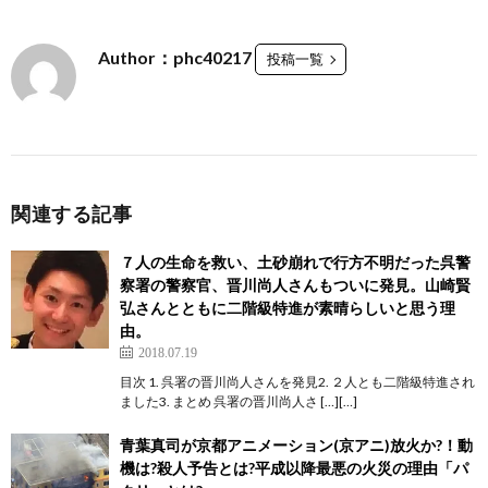
Author：phc40217
投稿一覧
関連する記事
７人の生命を救い、土砂崩れで行方不明だった呉警
察署の警察官、晋川尚人さんもついに発見。山崎賢
弘さんとともに二階級特進が素晴らしいと思う理
由。
2018.07.19
目次 1. 呉署の晋川尚人さんを発見2. ２人とも二階級特進され
ました3. まとめ 呉署の晋川尚人さ […][…]
青葉真司が京都アニメーション(京アニ)放火か?！動
機は?殺人予告とは?平成以降最悪の火災の理由「パ