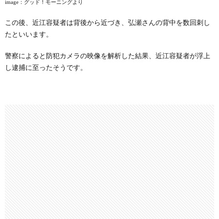
image
：グッド！モーニングより
この後、近江容疑者は背後から近づき、弘瀬さんの背中を数回刺し
たといいます。
警察によると防犯カメラの映像を解析した結果、近江容疑者が浮上
し逮捕に至ったそうです。