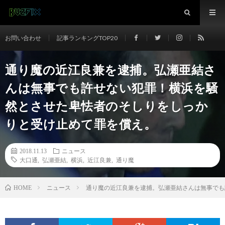
お問い合わせ
記事ランキングTOP20
通り魔の近江良兼を逮捕。弘瀬亜結さ
んは無事でも許せない犯罪！横浜を騒
然とさせた卑怯者のそしりをしっか
りと受け止めて罪を償え。
2018.11.13
ニュース
大口通
,
弘瀬亜結
,
横浜
,
近江良兼
,
通り魔
ニュース
通り魔の近江良兼を逮捕。弘瀬亜結さんは無事でも
HOME