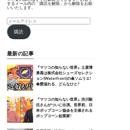
するメール内の「購読を解除」から解除をお願
いいたします。
購読
最新の記事
『マツコの知らない世界』土屋博
勇喜は株式会社シューズセレクシ
ョン(Waterfront)の傘ソムリエ!
傘愛溢れる、どんなひと?
『マツコの知らない世界』渋川駿
伍さんがついに出演。世界初、日
本ポップコーン協会を主催される
ポップコーン起業家!