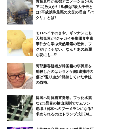
青葉真司が京都アニメーション(京
アニ)放火か?！動機は?殺人予告と
は?平成以降最悪の火災の理由「パ
クリ」とは?
モロヘイヤのさや、ギンナンにも
天然毒素が!ジャガイモ集団食中毒
事件から学ぶ天然毒素の恐怖。フ
グだけじゃない、なんとあの綺麗
な花にも…!?
阿部勝容疑者が韓国籍の李興宗を
射殺したのはカラオケ館!逮捕時の
傷は?返り血か?所持していた拳銃
の恐怖。
韓国へ対抗措置発動。フッ化水素
など3品目の輸出規制でサムソン
崩壊!?日本へのブーメランになる?
求められるのはトランプ式DEAL。