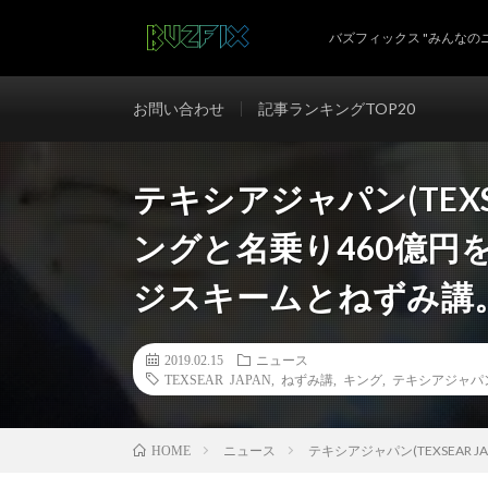
バズフィックス "みんなの
お問い合わせ
記事ランキングTOP20
テキシアジャパン(TEXS
ングと名乗り460億円
ジスキームとねずみ講
2019.02.15
ニュース
TEXSEAR JAPAN
,
ねずみ講
,
キング
,
テキシアジャパ
ニュース
テキシアジャパン(TEXSEA
HOME