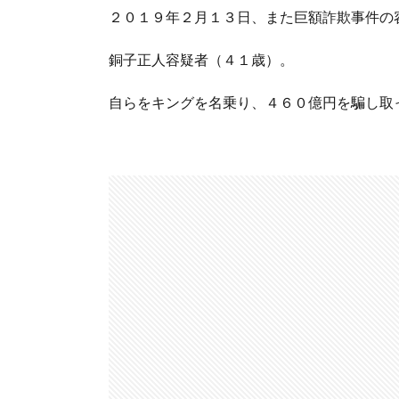
２０１９年２月１３日、また巨額詐欺事件の
銅子正人容疑者（４１歳）。
自らをキングを名乗り、４６０億円を騙し取