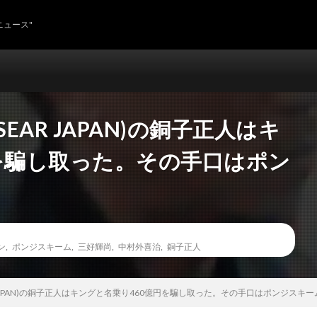
ニュース"
EAR JAPAN)の銅子正人はキ
を騙し取った。その手口はポン
。
ン
,
ポンジスキーム
,
三好輝尚
,
中村外喜治
,
銅子正人
R JAPAN)の銅子正人はキングと名乗り460億円を騙し取った。その手口はポンジスキ