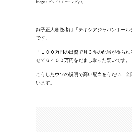
image：グッド！モーニングより
銅子正人容疑者は「テキシアジャパンホールディ
です。
「１００万円の出資で月３％の配当が得られ
せて６４００万円をだまし取った疑いです。
こうしたウソの説明で高い配当をうたい、全
います。