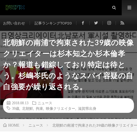
お問い合わせ
記事ランキングTOP20
北朝鮮の南浦で拘束された39歳の映像
クリエイターは杉本知之か杉本倫孝
か？報道も錯綜しており特定は待と
う。杉嶋岑氏のようなスパイ容疑の自
白強要が繰り返される。
2018.08.13
ニュース
39歳
,
北朝鮮
,
拘束
,
映像クリエイター
,
滋賀県出身
ニュース
北朝鮮の南浦で拘束された39歳の映像クリエイタ
HOME