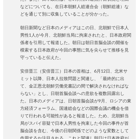
などについても、在日本朝鮮人総連合会（朝鮮総連）な
どを通じて別に収集していることが分かった。
朝日新聞など日本のメディアはこの日、北朝鮮で日本人
男性1人が今月、北朝鮮当局に拘束されたと、日本政府関
係者を引用して報道した。朝日は朝日首脳会談の開催を
模索する日本政府が今回の事態に気を尖らせて推移を見
守っていると伝えた。
安倍晋三（安倍晋三）日本の首相は、6月12日、北米サ
ミット以降、日本人拉致問題と関連し、「最終的に出
て、金正恩北朝鮮労働党書記の間で解決されなければな
らない」とし、日朝首脳会談への意欲を複数回露出し
た。日本のメディアは、日朝首脳会談が9月、ロシアの東
方経済フォーラム、国連総会などの国際会議の機会を借
りて行われる可能性があると報道した。ため、北朝鮮当
局がスパイ容疑で日本人男性を拘束した今回の事件が首
脳会談を含む、今後の日朝関係でどのような変数として
作用するか注目される。これと関連し朝日は日本政府が