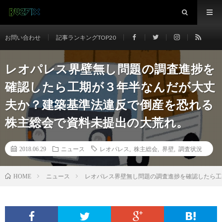
お問い合わせ
記事ランキングTOP20
レオパレス界壁無し問題の調査進捗を
確認したら工期が３年半なんだが大丈
夫か？建築基準法違反で倒産を恐れる
株主総会で資料未提出の大荒れ。
2018.06.29
ニュース
レオパレス
,
株主総会
,
界壁
,
調査状況
ニュース
レオパレス界壁無し問題の調査進捗を確認したら工
HOME