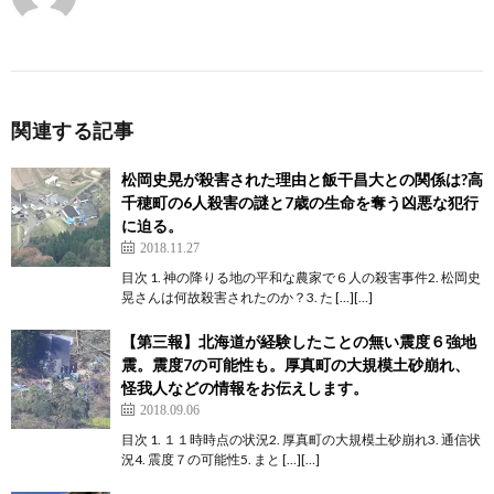
関連する記事
松岡史晃が殺害された理由と飯干昌大との関係は?高
千穂町の6人殺害の謎と7歳の生命を奪う凶悪な犯行
に迫る。
2018.11.27
目次 1. 神の降りる地の平和な農家で６人の殺害事件2. 松岡史
晃さんは何故殺害されたのか？3. た […][…]
【第三報】北海道が経験したことの無い震度６強地
震。震度7の可能性も。厚真町の大規模土砂崩れ、
怪我人などの情報をお伝えします。
2018.09.06
目次 1. １１時時点の状況2. 厚真町の大規模土砂崩れ3. 通信状
況4. 震度７の可能性5. まと […][…]