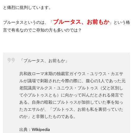
と痛烈に批判しています。
ブルータス、お前もか
ブルータスというのは、「
」という格
言で有名なのでご存知の方も多いのでは？
「ブルータス、お前もか」
共和政ローマ末期の独裁官ガイウス・ユリウス・カエサ
ルが議場で刺殺された今際の際に、腹心の1人であった元
老院議員マルクス・ユニウス・ブルトゥス（父と区別し
て小ブルトゥスとも）に向かって叫んだとされる発言で
ある。自身の暗殺にブルトゥスが加担していた事を知っ
たカエサルが、「ブルトゥス、お前も私を裏切っていた
のか」と非難したものである。
出典：
Wikipedia