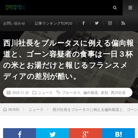
お問い合わせ
記事ランキングTOP20
西川社長をブルータスに例える偏向報
道と、ゴーン容疑者の食事は一日３杯
の米とお湯だけと報じるフランスメ
ディアの差別が酷い。
2018.11.26
ニュース
ブルータス
,
偏向報道
,
差別
,
西川社長
ニュース
西川社長をブルータスに例える偏向報道と、ゴーン
HOME