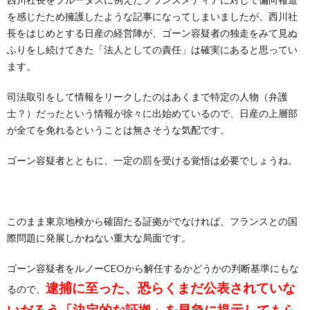
を感じたため擁護したような記事になってしまいましたが、西川社
長をはじめとする日産の経営陣が、ゴーン容疑者の独走をみて見ぬ
ふりをし続けてきた「法人としての責任」は確実にあると思ってい
ます。
司法取引をして情報をリークしたのはあくまで特定の人物（弁護
士？）だったという情報が徐々に出始めているので、日産の上層部
が全てを免れるということは無さそうな気配です。
ゴーン容疑者とともに、一定の罰を受ける覚悟は必要でしょうね。
このまま東京地検から確固たる証拠がでなければ、フランスとの国
際問題に発展しかねない重大な局面です。
ゴーン容疑者をルノーCEOから解任するかどうかの判断基準にもな
逮捕に至った、
恐らくまだ公表されていな
るので、
いだろう「決定的な証拠」を早急に提示してもら